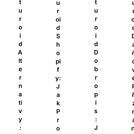
T
U
U
U
R
R
R
Oi
Oi
O
D
D
I
S
D
D
H
A
D
O
Ň
O
Pi
O
B
F
V
R
Y:
É
O
J
P
P
A
Ři
I
K
Z
S
P
N
:
R
Á
J
O
Ní