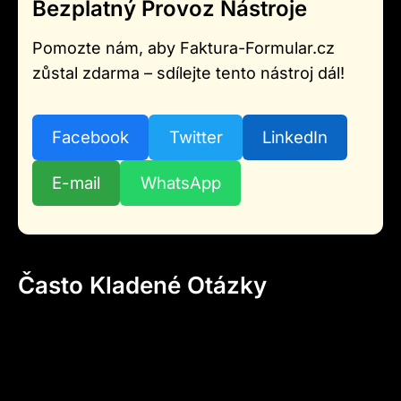
Bezplatný Provoz Nástroje
Pomozte nám, aby Faktura-Formular.cz
zůstal zdarma – sdílejte tento nástroj dál!
Facebook
Twitter
LinkedIn
E-mail
WhatsApp
Často Kladené Otázky
Jak Vytvořit Fakturu Zdarma
Online?
Vyplňte údaje prodávającího a odběratele,