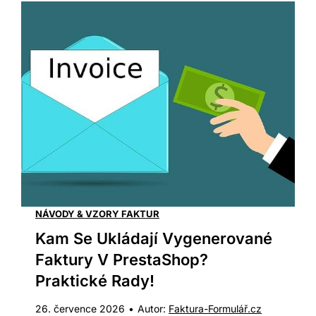
č
a
s
t
ě
j
š
í
p
r
o
NÁVODY & VZORY FAKTUR
f
Kam Se Ukládají Vygenerované
o
Faktury V PrestaShop?
r
Praktické Rady!
m
26. července 2026
•
Autor:
Faktura-Formulář.cz
a