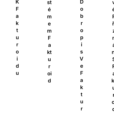
D
St
V
O
É
É
B
M
P
R
E
Ři
O
M
Z
P
F
N
I
A
Á
S
Kt
Ní
V
U
S
E
R
F
F
Oi
A
A
D
Kt
K
U
T
R
U
Oi
R
D