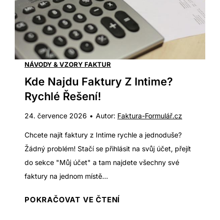
a
u
j
r
í
a
v
?
y
NÁVODY & VZORY FAKTUR
V
g
Kde Najdu Faktury Z Intime?
y
e
s
Rychlé Řešení!
n
v
24. července 2026
•
Autor:
Faktura-Formulář.cz
e
ě
r
Chcete najít faktury z Intime rychle a jednoduše?
t
o
Žádný problém! Stačí se přihlásit na svůj účet, přejít
l
v
do sekce "Můj účet" a tam najdete všechny své
e
a
faktury na jednom místě...
n
n
í
K
POKRAČOVAT VE ČTENÍ
é
a
d
f
p