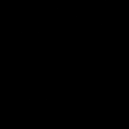
přidejte položky služeb nebo zboží, systém
automaticky spočítá DPH a celkovou částku.
Klikněte na "Stáhnout PDF" a faktura se
vygeneruje během 10 sekund.
Je Generátor Pdf Faktur Opravdu
Zdarma?
Ano, náš generátor je 100% zdarma bez
omezení. Nemusíte se registrovat, platit žádné
poplatky ani poskytovat platební údaje. Můžete
vytvořit neomezený počet faktur.
Co Musí Obsahovat Faktura V
Roce 2025?