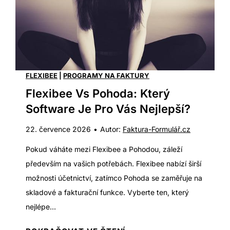
v
í
s
!
F
a
k
t
FLEXIBEE
|
PROGRAMY NA FAKTURY
u
Flexibee Vs Pohoda: Který
r
Software Je Pro Vás Nejlepší?
a
22. července 2026
•
Autor:
Faktura-Formulář.cz
:
J
Pokud váháte mezi Flexibee a Pohodou, záleží
a
především na vašich potřebách. Flexibee nabízí širší
k
možnosti účetnictví, zatímco Pohoda se zaměřuje na
ý
skladové a fakturační funkce. Vyberte ten, který
j
nejlépe...
e