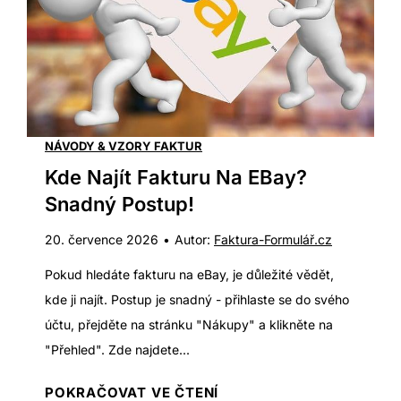
P
a
r
k
o
t
V
u
á
r
s
a
NÁVODY & VZORY FAKTUR
N
v
Kde Najít Fakturu Na EBay?
e
z
Snadný Postup!
j
o
l
20. července 2026
•
Autor:
Faktura-Formulář.cz
r
e
:
Pokud hledáte fakturu na eBay, je důležité vědět,
p
S
kde ji najít. Postup je snadný - přihlaste se do svého
š
t
účtu, přejděte na stránku "Nákupy" a klikněte na
í
á
"Přehled". Zde najdete...
?
h
K
POKRAČOVAT VE ČTENÍ
n