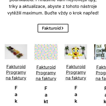
triky a aktualizace, abyste z tohoto nástroje
vytěžili maximum. Buďte vždy o krok napřed!
Fakturoid
Fakturoid
Fakturoid
Fakturoid
Fakt
Programy
Programy
Programy
Pro
na faktury
na faktury
na faktury
na f
F
F
F
A
A
A
K
Kt
Kt