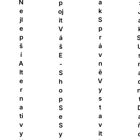
A
P
:
K
Oj
J
S
It
A
P
V
K
R
Á
Si
Á
Š
U
V
E
S
N
-
N
Ě
S
A
V
H
D
Y
O
Ni
S
P
T
T
S
D
A
E
A
V
S
Ň
It
Y
O