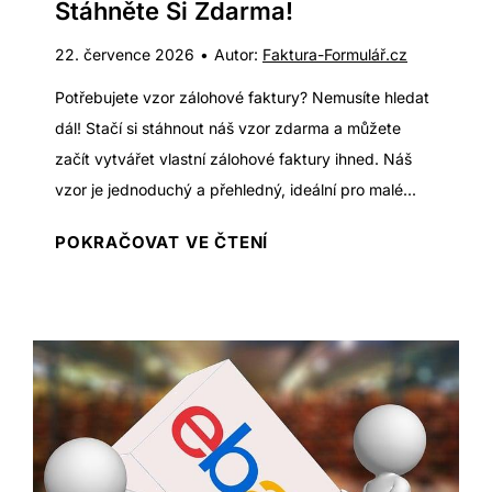
:
Stáhněte Si Zdarma!
K
22. července 2026
•
Autor:
Faktura-Formulář.cz
t
e
Potřebujete vzor zálohové faktury? Nemusíte hledat
r
dál! Stačí si stáhnout náš vzor zdarma a můžete
ý
začít vytvářet vlastní zálohové faktury ihned. Náš
S
vzor je jednoduchý a přehledný, ideální pro malé...
o
Z
POKRAČOVAT VE ČTENÍ
f
á
t
l
w
o
a
h
r
o
e
v
j
á
e
f