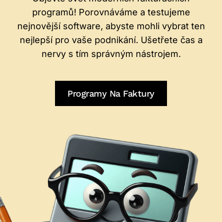
í
p
programů! Porovnáváme a testujeme
f
!
nejnovější software, abyste mohli vybrat ten
a
nejlepší pro vaše podnikání. Ušetřete čas a
k
nervy s tím správným nástrojem.
t
u
r
Programy Na Faktury
y
z
d
a
r
m
a
:
J