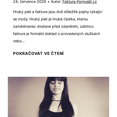
24. července 2026
•
Autor:
Faktura-Formulář.cz
t
p
i
Hrubý plat a faktura jsou dvě důležité pojmy týkající
?
m
se mzdy. Hrubý plat je hrubá částka, kterou
P
e
zaměstnanec dostane před zdaněním, zatímco
r
?
faktura je formální doklad o provedených službách
a
R
nebo...
k
y
t
H
POKRAČOVAT VE ČTENÍ
c
i
r
h
c
u
l
k
b
é
é
ý
ř
r
P
e
a
l
š
d
a
e
y
t
n
!