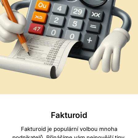
a
k
n
a
t
o
?
Fakturoid
Fakturoid je populární volbou mnoha
podnikatelů. Přinášíme vám nejnovější tipy,