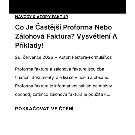
NÁVODY & VZORY FAKTUR
Co Je Častější Proforma Nebo
Zálohová Faktura? Vysvětlení A
Příklady!
26. července 2026
•
Autor:
Faktura-Formulář.cz
Proforma faktura a zálohová faktura jsou oba
finanční dokumenty, ale liší se v účelu a obsahu.
Proforma faktura je informativní náhled na možný
obchod, zatímco zálohová faktura je použita k...
C
POKRAČOVAT VE ČTENÍ
o
j
e