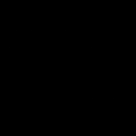
Faktura musí obsahovat: číslo faktury, datum
vystavení, splatnost, údaje prodávającího a
odběratele (název, adresa, IČO, DIČ), popis
služeb/zboží, ceny, DPH sazbu (21% základní),
celkovou částku a bankovní údaje.
Jak Se Počítá DPH Na Faktuře?
DPH se počítá automaticky. Základní sazba
DPH v ČR je 21%. Ze základu daně (cena bez
DPH) se vypočítá: DPH = základ × 0,21. Celková
částka = základ + DPH. Náš kalkulátor vše
spočítá za vás.