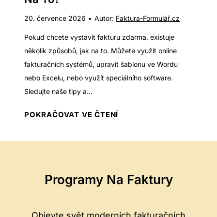
e
20. července 2026
•
Autor:
Faktura-Formulář.cz
B
a
Pokud chcete vystavit fakturu zdarma, existuje
y
několik způsobů, jak na to. Můžete využít online
?
fakturačních systémů, upravit šablonu ve Wordu
S
nebo Excelu, nebo využít speciálního software.
n
Sledujte naše tipy a...
a
V
POKRAČOVAT VE ČTENÍ
d
y
n
s
ý
t
p
a
o
Programy Na Faktury
v
s
e
t
n
u
Objevte svět moderních fakturačních