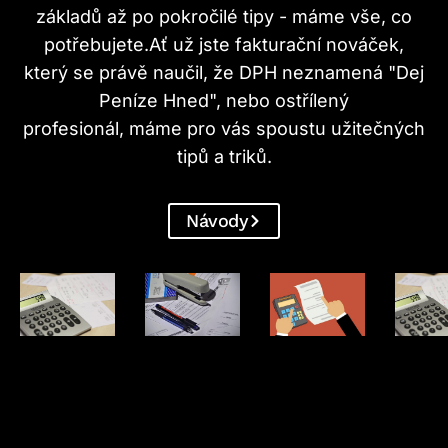
základů až po pokročilé tipy - máme vše, co
potřebujete.Ať už jste fakturační nováček,
který se právě naučil, že DPH neznamená "Dej
Peníze Hned", nebo ostřílený
profesionál, máme pro vás spoustu užitečných
tipů a triků.
Návody
Návody &
Návody &
Návody &
Návo
Vzory
Vzory
Vzory
Vz
Faktur
Faktur
Faktur
Fak