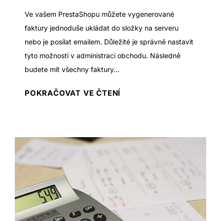
n
Ve vašem PrestaShopu můžete vygenerované
e
faktury jednoduše ukládat do složky na serveru
b
nebo je posílat emailem. Důležité je správně nastavit
o
tyto možnosti v administraci obchodu. Následně
z
budete mít všechny faktury...
á
K
POKRAČOVAT VE ČTENÍ
l
a
o
m
h
s
o
e
v
u
á
k
f
l
a
á
k
d
t