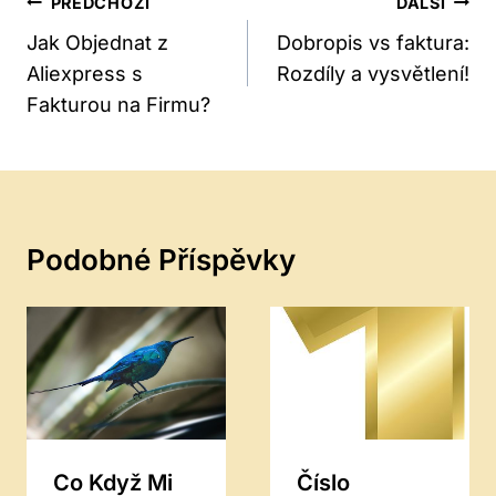
Navigace
PŘEDCHOZÍ
DALŠÍ
Pro
Jak Objednat z
Dobropis vs faktura:
Aliexpress s
Rozdíly a vysvětlení!
Příspěvek
Fakturou na Firmu?
Podobné Příspěvky
Co Když Mi
Číslo