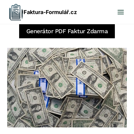
Přeskočit
Faktura-Formulář.cz
na
obsah
Generátor PDF Faktur Zdarma