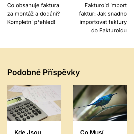
Pro
Co obsahuje faktura
Fakturoid import
za montáž a dodání?
faktur: Jak snadno
Příspěvek
Kompletní přehled!
importovat faktury
do Fakturoidu
Podobné Příspěvky
Kde Jsou
Co Musí