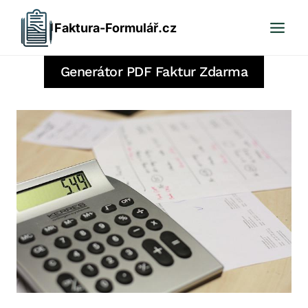
Přeskočit
Faktura-Formulář.cz
na
obsah
Generátor PDF Faktur Zdarma