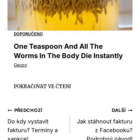
One Teaspoon And All The
Worms In The Body Die Instantly
Navigace
PŘEDCHOZÍ
DALŠÍ
Pro
Do kdy vystavit
Jak stáhnout fakturu
fakturu? Termíny a
z Facebooku?
Příspěvek
sankce!
Podrobný návod!