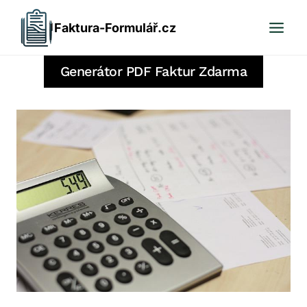
Přeskočit
Faktura-Formulář.cz
na
obsah
Generátor PDF Faktur Zdarma