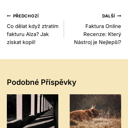
Navigace
PŘEDCHOZÍ
DALŠÍ
Pro
Co dělat když ztratím
Faktura Online
fakturu Alza? Jak
Recenze: Který
Příspěvek
získat kopii!
Nástroj je Nejlepší?
Podobné Příspěvky