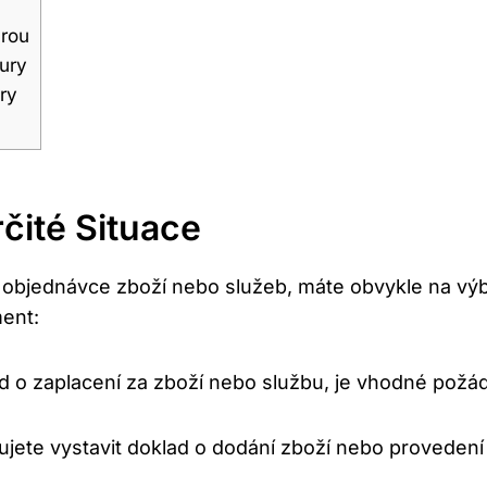
urou
tury
ry
čité Situace
i objednávce zboží nebo služeb, máte obvykle na výbě
ent:
d o zaplacení za zboží nebo službu, je vhodné požá
jete vystavit doklad o dodání zboží nebo provedení 