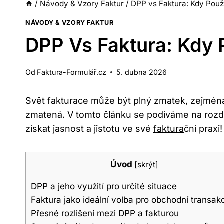
/
Návody & Vzory Faktur
/
DPP vs Faktura: Kdy Použ
NÁVODY & VZORY FAKTUR
DPP Vs Faktura: Kdy 
Od
Faktura-Formulář.cz
5. dubna 2026
Svět fakturace může být plný zmatek, zejména
zmatená. V tomto článku se podíváme na rozdí
získat jasnost a jistotu ve své
faktura
ční praxi!
Úvod
[
skrýt
]
DPP a jeho využití pro určité situace
Faktura jako ideální volba pro obchodní transak
Přesné rozlišení mezi DPP a fakturou