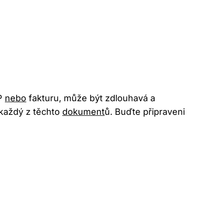
PP
nebo
fakturu, může být zdlouhavá a
 každý z těchto
dokument
ů. Buďte připraveni