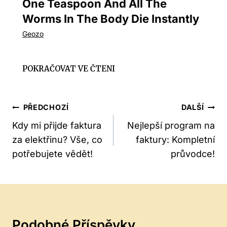
One Teaspoon And All The
Worms In The Body Die Instantly
Navigace
PŘEDCHOZÍ
DALŠÍ
Pro
Kdy mi přijde faktura
Nejlepší program na
za elektřinu? Vše, co
faktury: Kompletní
Příspěvek
potřebujete vědět!
průvodce!
Podobné Příspěvky