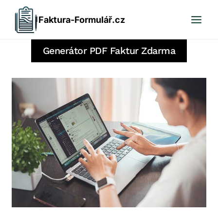
Přeskočit
Faktura-Formulář.cz
na
obsah
Generátor PDF Faktur Zdarma