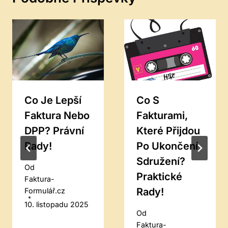
Co Je Lepší
Co S
Faktura Nebo
Fakturami,
DPP? Právní
Které Přijdou
Rady!
Po Ukončení
Sdružení?
Od
Praktické
Faktura-
Rady!
Formulář.cz
10. listopadu 2025
Od
Faktura-