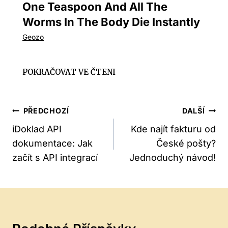
One Teaspoon And All The
Worms In The Body Die Instantly
Navigace
PŘEDCHOZÍ
DALŠÍ
Pro
iDoklad API
Kde najít fakturu od
dokumentace: Jak
České pošty?
Příspěvek
začít s API integrací
Jednoduchý návod!