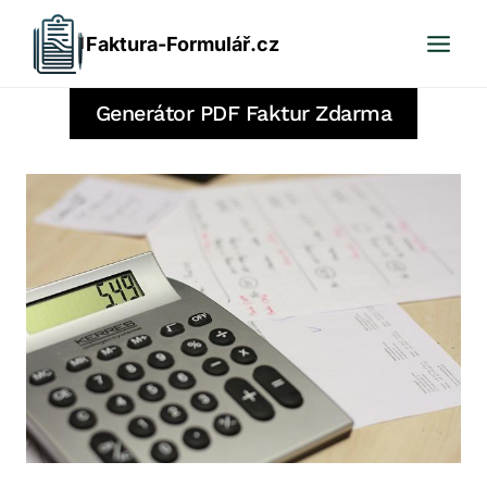
Přeskočit
Faktura-Formulář.cz
na
obsah
Generátor PDF Faktur Zdarma