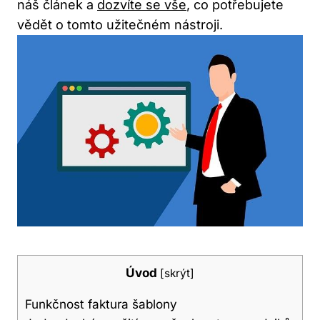
náš článek ‍a
dozvíte se vše
, co potřebujete
vědět o tomto užitečném nástroji.
Úvod
[
skrýt
]
Funkčnost⁤ faktura šablony