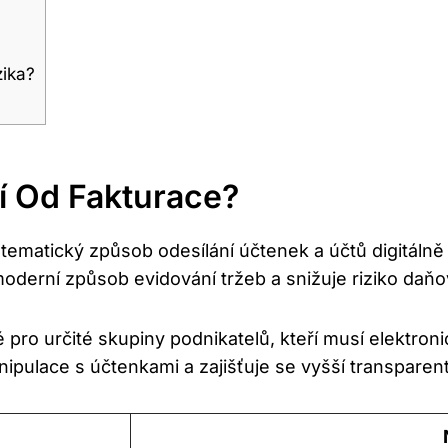
zika?
ší Od Fakturace?
tematický způsob odesílání účtenek a účtů digitálně
oderní způsob evidování tržeb a snižuje riziko daňo
 pro určité skupiny podnikatelů, kteří musí elektroni
pulace s účtenkami a zajišťuje se vyšší transparentn