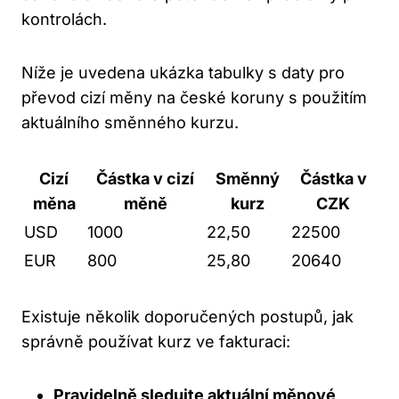
kontrolách.
Níže je uvedena ukázka tabulky s daty pro
převod cizí měny na české koruny s použitím
aktuálního směnného kurzu.
Cizí
Částka v cizí
Směnný
Částka v
měna
měně
kurz
CZK
USD
1000
22,50
22500
EUR
800
25,80
20640
Existuje několik doporučených postupů, jak
správně používat kurz ve fakturaci:
Pravidelně sledujte aktuální měnové