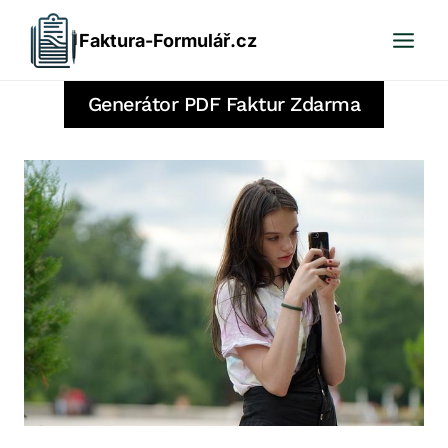
Přeskočit
Faktura-Formulář.cz
na
obsah
Generátor PDF Faktur Zdarma