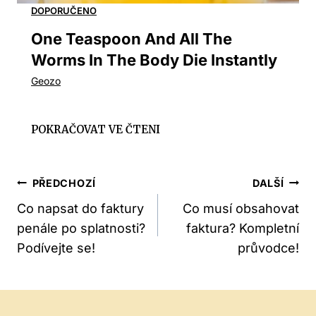
One Teaspoon And All The
Worms In The Body Die Instantly
Navigace
PŘEDCHOZÍ
DALŠÍ
Pro
Co napsat do faktury
Co musí obsahovat
penále po splatnosti?
faktura? Kompletní
Příspěvek
Podívejte se!
průvodce!