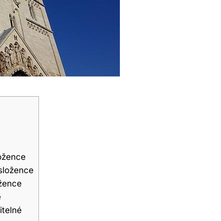
ložence
 složence
ožence
e
itelné