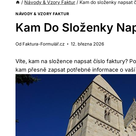
/
Návody & Vzory Faktur
/
Kam do složenky napsat č
NÁVODY & VZORY FAKTUR
Kam Do Složenky Naps
Od
Faktura-Formulář.cz
12. března 2026
Víte, kam na složence napsat číslo faktury? 
kam přesně zapsat potřebné informace o vaší fa