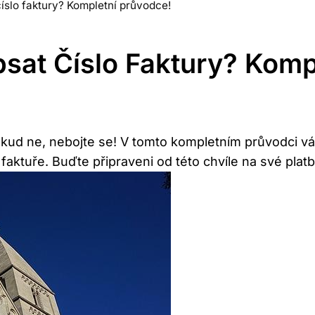
íslo faktury? Kompletní průvodce!
at Číslo Faktury? Komp
Pokud ne, nebojte se! V tomto kompletním průvodci v
ktuře. Buďte připraveni od této chvíle na své platb