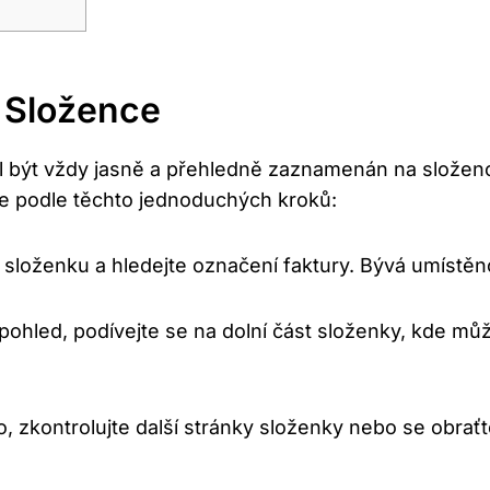
a Složence
ěl být vždy jasně a přehledně zaznamenán na složence
te podle těchto jednoduchých kroků:
 složenku a hledejte označení faktury. Bývá umístěno
í pohled, podívejte se na dolní část složenky, kde 
, zkontrolujte další stránky složenky nebo se obrať