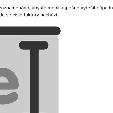
ně zaznamenáno, abyste mohli úspěšně vyřešit případ
de se číslo faktury nachází.