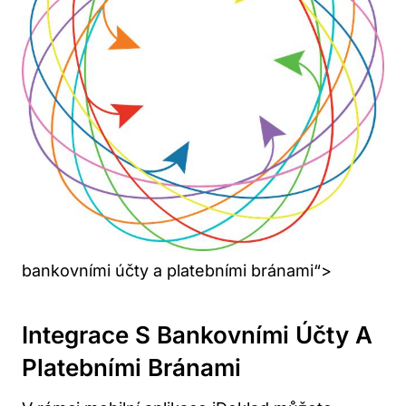
bankovními účty a platebními bránami“>
Integrace S Bankovními Účty A
Platebními Bránami