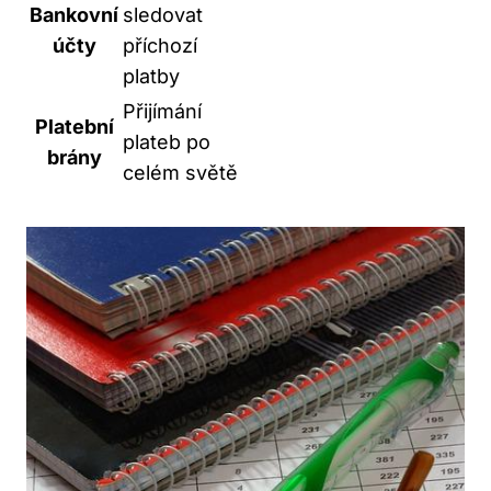
Bankovní
sledovat
účty
příchozí
platby
Přijímání
Platební
plateb po
brány
celém světě