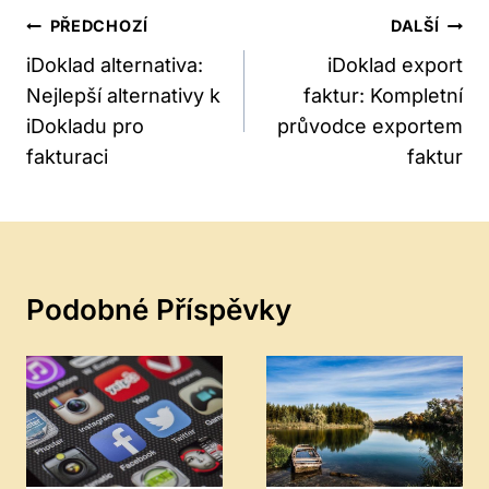
Navigace
PŘEDCHOZÍ
DALŠÍ
Pro
iDoklad alternativa:
iDoklad export
Nejlepší alternativy k
faktur: Kompletní
Příspěvek
iDokladu pro
průvodce exportem
fakturaci
faktur
Podobné Příspěvky