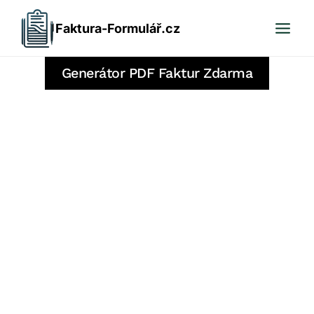
Přeskočit
Faktura-Formulář.cz
na
obsah
Generátor PDF Faktur Zdarma