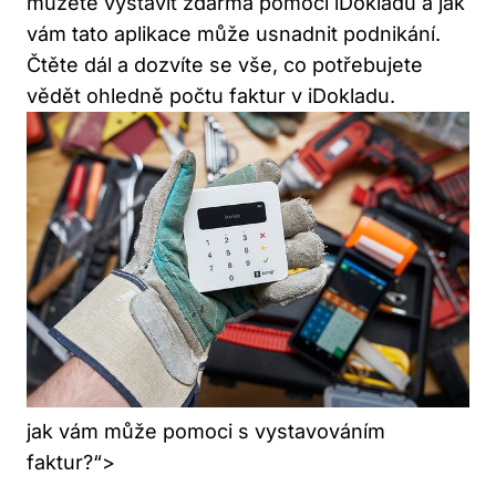
můžete vystavit zdarma pomocí iDokladu a jak
vám tato aplikace může usnadnit podnikání.
Čtěte dál a dozvíte se vše, co potřebujete
vědět ohledně počtu faktur v iDokladu.
jak vám může pomoci s vystavováním
faktur?“>