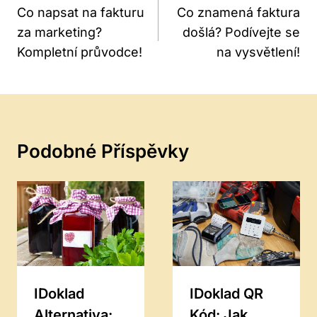
Pro
Co napsat na fakturu
Co znamená faktura
za marketing?
došlá? Podívejte se
Příspěvek
Kompletní průvodce!
na vysvětlení!
Podobné Příspěvky
IDoklad
IDoklad QR
Alternativa:
Kód: Jak