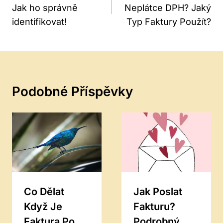
Jak ho správně
Neplátce DPH? Jaký
Příspěvek
identifikovat!
Typ Faktury Použít?
Podobné Příspěvky
Co Dělat
Jak Poslat
Když Je
Fakturu?
Faktura Po
Podrobný