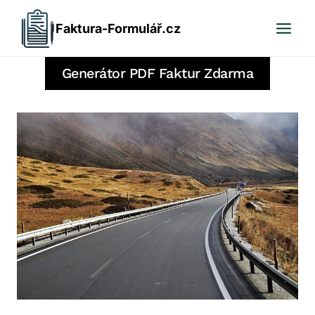
Přeskočit
Faktura-Formulář.cz
na
obsah
Generátor PDF Faktur Zdarma