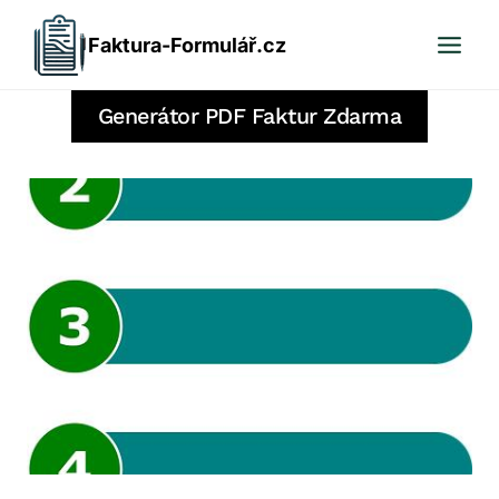
Přeskočit
Faktura-Formulář.cz
na
obsah
Generátor PDF Faktur Zdarma