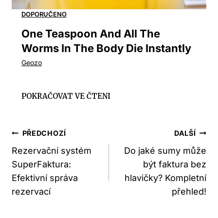
One Teaspoon And All The
Worms In The Body Die Instantly
Navigace
PŘEDCHOZÍ
DALŠÍ
Pro
Rezervační systém
Do jaké sumy může
SuperFaktura:
být faktura bez
Příspěvek
Efektivní správa
hlavičky? Kompletní
rezervací
přehled!