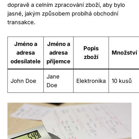
dopravě a celním zpracování zboží, aby bylo
jasné, jakým způsobem probíhá obchodní
transakce.
Jméno a
Jméno a
Popis
adresa
adresa
Množství
zboží
odesílatele
příjemce
Jane
John Doe
Elektronika
10 kusů
Doe