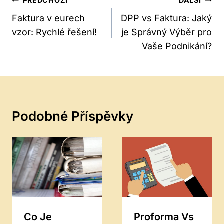
Navigace
PŘEDCHOZÍ
DALŠÍ
Pro
Faktura v eurech
DPP vs Faktura: Jaký
vzor: Rychlé řešení!
je Správný Výběr pro
Příspěvek
Vaše Podnikání?
Podobné Příspěvky
Co Je
Proforma Vs