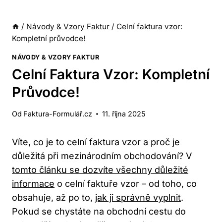
/
Návody & Vzory Faktur
/
Celní faktura vzor:
Kompletní průvodce!
NÁVODY & VZORY FAKTUR
Celní Faktura Vzor: Kompletní
Průvodce!
Od
Faktura-Formulář.cz
11. října 2025
Víte, co je to celní faktura vzor a proč je
důležitá při mezinárodním obchodování? V
tomto článku se dozvíte všechny důležité
informace
o celní faktuře vzor – od toho, co
obsahuje, až po to,
jak ji správně vyplnit
.
Pokud se chystáte na obchodní cestu do