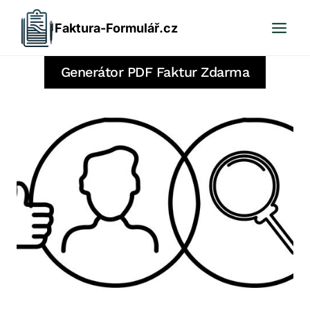
Přeskočit
Faktura-Formulář.cz
na
obsah
Generátor PDF Faktur Zdarma