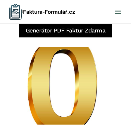
Přeskočit
Faktura-Formulář.cz
na
obsah
Generátor PDF Faktur Zdarma