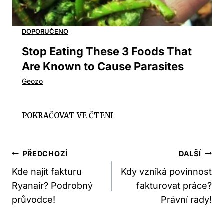
Stop Eating These 3 Foods That
Are Known to Cause Parasites
Navigace
PŘEDCHOZÍ
DALŠÍ
Pro
Kde najít fakturu
Kdy vzniká povinnost
Ryanair? Podrobný
fakturovat práce?
Příspěvek
průvodce!
Právní rady!