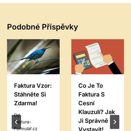
Podobné Příspěvky
Faktura Vzor:
Co Je To
Stáhněte Si
Faktura S
Zdarma!
Cesní
Klauzulí? Jak
Od
Ji Správně
Faktura-
Vystavit!
Formulář.cz